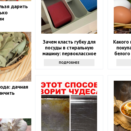
льзя дарить
ько
ии
Зачем класть губку для
Какого 
посуды в стиральную
покупа
машину: первоклассное
белого
средство
ПОДРОБНЕЕ
ода: дачная
личить