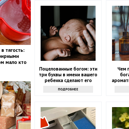
в тягость:
эфирными
ом мало кто
Поцелованные богом: эти
Чем 
три буквы в имени вашего
бог
ребенка сделают его
аромат
счастливым
ПОДРОБНЕЕ