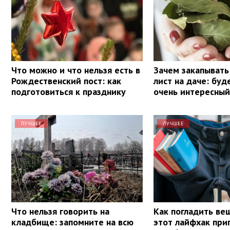
Что можно и что нельзя есть в
Зачем закапывать
Рождественский пост: как
лист на даче: буд
подготовиться к празднику
очень интересный
ЛУЧШЕЕ
ЛУЧШЕЕ
Что нельзя говорить на
Как погладить ве
кладбище: запомните на всю
этот лайфхак при