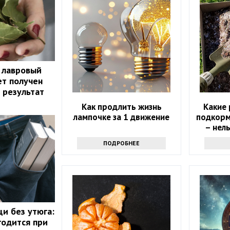
 лавровый
ет получен
 результат
Как продлить жизнь
Какие
лампочке за 1 движение
подкорми
– нел
ПОДРОБНЕЕ
щи без утюга:
годится при