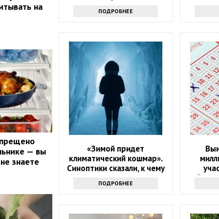
итывать на
ПОДРОБНЕЕ
апрещено
«Зимой придет
Выи
льнике — вы
климатический кошмар».
милл
 не знаете
Синоптики сказали, к чему
уча
надо готовиться
объяви
ПОДРОБНЕЕ