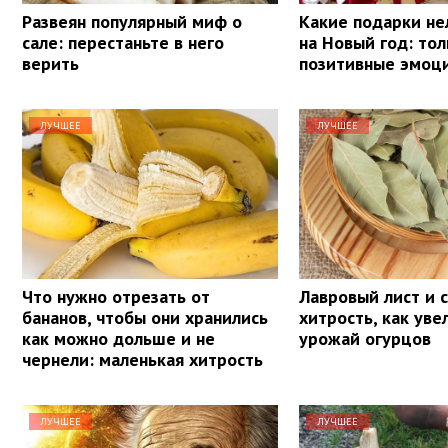
Развеян популярный миф о
Какие подарки не
сале: перестаньте в него
на Новый год: тол
верить
позитивные эмоц
ЛУЧШЕЕ
ЛУЧШЕЕ
Что нужно отрезать от
Лавровый лист и с
бананов, чтобы они хранились
хитрость, как уве
как можно дольше и не
урожай огурцов
чернели: маленькая хитрость
ЛУЧШЕЕ
ЛУЧШЕЕ