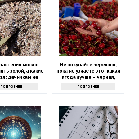
 растения можно
Не покупайте черешню,
ть золой, а какие
пока не узнаете это: какая
ьзя: дачникам на
ягода лучше – черная,
заметку
белая или розовая
ПОДРОБНЕЕ
ПОДРОБНЕЕ