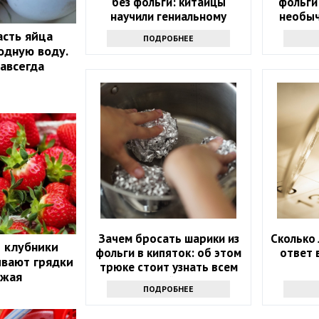
без фольги: китайцы
фольги
научили гениальному
необыч
приему - просто и дешево
асть яйца
ПОДРОБНЕЕ
одную воду.
навсегда
Зачем бросать шарики из
Сколько 
й клубники
фольги в кипяток: об этом
ответ 
ивают грядки
трюке стоит узнать всем
ожая
хозяйкам
ПОДРОБНЕЕ