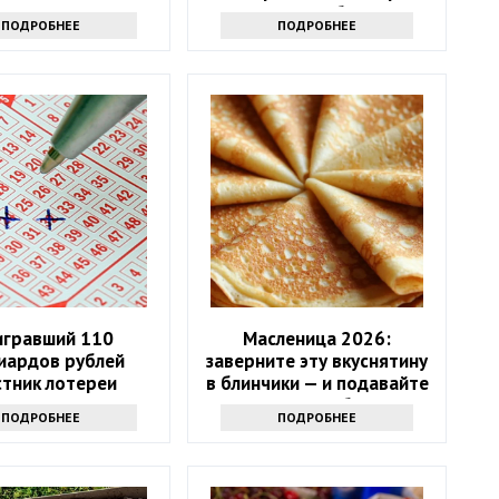
долголетия букетов
ПОДРОБНЕЕ
ПОДРОБНЕЕ
гравший 110
Масленица 2026:
иардов рублей
заверните эту вкуснятину
стник лотереи
в блинчики — и подавайте
лся через девять
как главное блюдо
ПОДРОБНЕЕ
ПОДРОБНЕЕ
месяцев